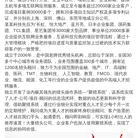
主机等多项互联网应用服务。成立至今服务超过20000家企业客户，
完成项目案例30000多个，拥有20多项自主知识产权及多项专利认
证，并分别在上海、深圳、佛山、东莞等地成立分公司。
某某科技先后为”长虹、恒大地产、蓝月亮、日丰企业集团、国药集
团、TCL集团、星艺集团等3000家大型品牌、事业单位20000多家
企业提供互联网业务服务，互诺科技完善的项目管理流程，通过十
大管理模块，严格把控项目进度与质量监控加上过硬的技术实力获
得客户的一致赞誉。
成立于2006年，是中国老牌优秀猎头机构，总部位于深圳，全国30
多个中心城市有业务团队 ，业务范围覆盖300多个城市，拥有近
1200名猎头顾问，致力于为全国范围的金融、地产、IT、高端制
造、医药、TMT、生物科技、 人工智能、教育、FMCG、现代农
业、物流、能源、化工等行业的企业客户提供超值的中高端人才招
聘服务。
独立开发了业内极其领先的猎头操作系统---“聚猎系统”，该系统实现
了人才-公司-项目-顾问的信息流闭环、数据的动态更新和科学管
理。借助聚猎系统，通过行业细分实现对重点人才至少每个月一次
的定期维护，顾问成为大量人才的独家终身职业顾问。客户急需的
人才就在我们手头，如遇委托，顾问即刻响应，可实现1小时出人的
推荐速度！大量猎头公司、企业客户也加入使用聚猎系统，实现了
信息的协同价值。